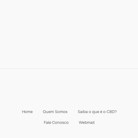
Home
Quem Somos
Saiba o que é o CBD?
Fale Conosco
Webmail