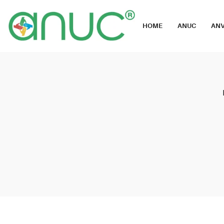
HOME
ANUC
ANV