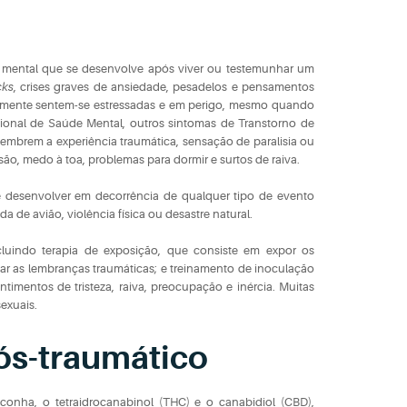
a mental que se desenvolve após viver ou testemunhar um
cks
, crises graves de ansiedade, pesadelos e pensamentos
temente sentem-se estressadas e em perigo, mesmo quando
ional de Saúde Mental, outros sintomas de Transtorno de
lembrem a experiência traumática, sensação de paralisia ou
são, medo à toa, problemas para dormir e surtos de raiva.
 desenvolver em decorrência de qualquer tipo de evento
a de avião, violência física ou desastre natural.
cluindo terapia de exposição, que consiste em expor os
tar as lembranças traumáticas; e treinamento de inoculação
timentos de tristeza, raiva, preocupação e inércia. Muitas
exuais.
pós-traumático
conha, o tetraidrocanabinol (THC) e o canabidiol (CBD),