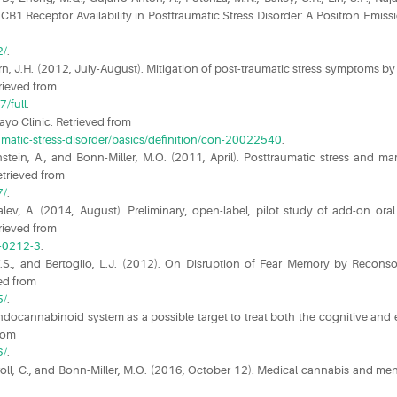
CB1 Receptor Availability in Posttraumatic Stress Disorder: A Positron Emi
2/
.
pern, J.H. (2012, July-August). Mitigation of post-traumatic stress symptoms by
rieved from
7/full
.
ayo Clinic. Retrieved from
umatic-stress-disorder/basics/definition/con-20022540
.
rnstein, A., and Bonn-Miller, M.O. (2011, April). Posttraumatic stress and m
etrieved from
7/
.
v, A. (2014, August). Preliminary, open-­label, pilot study of add-­on oral
trieved from
4-0212-3
.
s, F.S., and Bertoglio, L.J. (2012). On Disruption of Fear Memory by Recon
ed from
5/
.
docannabinoid system as a possible target to treat both the cognitive and e
from
6/
.
rroll, C., and Bonn-Miller, M.O. (2016, October 12). Medical cannabis and me