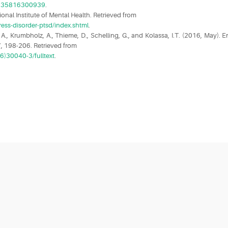
72735816300939
.
ional Institute of Mental Health. Retrieved from
ress-disorder-ptsd/index.shtml
.
akis, A., Krumbholz, A., Thieme, D., Schelling, G., and Kolassa, I.T. (2016, Ma
 198-206. Retrieved from
6)30040-3/fulltext
.