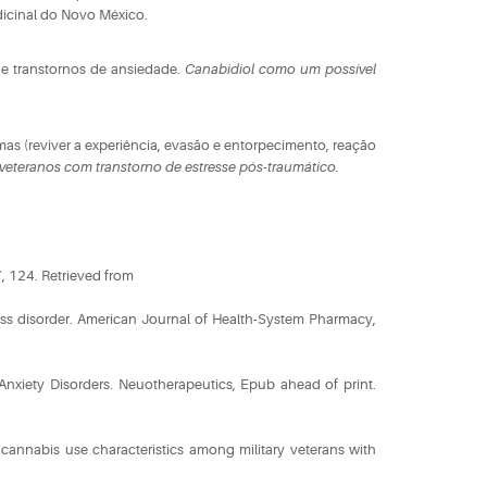
icinal do Novo México.
e transtornos de ansiedade.
Canabidiol como um possível
as (reviver a experiência, evasão e entorpecimento, reação
veteranos com transtorno de estresse pós-traumático.
, 124. Retrieved from
stress disorder. American Journal of Health-System Pharmacy,
Anxiety Disorders. Neuotherapeutics, Epub ahead of print.
d cannabis use characteristics among military veterans with