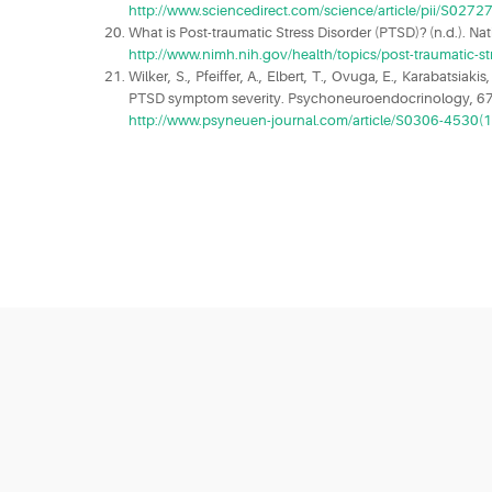
http://www.sciencedirect.com/science/article/pii/S02
What is Post-traumatic Stress Disorder (PTSD)? (n.d.). Nat
http://www.nimh.nih.gov/health/topics/post-traumatic-st
Wilker, S., Pfeiffer, A., Elbert, T., Ovuga, E., Karabatsi
PTSD symptom severity. Psychoneuroendocrinology, 67,
http://www.psyneuen-journal.com/article/S0306-4530(1