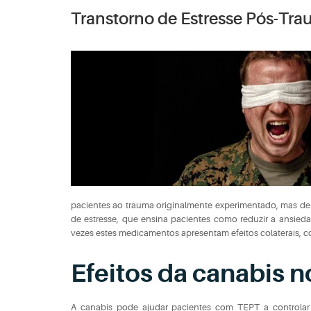
Transtorno de Estresse Pós-Tra
pacientes ao trauma originalmente experimentado, mas de f
de estresse, que ensina pacientes como reduzir a ansiedad
vezes estes medicamentos apresentam efeitos colaterais, c
Efeitos da canabis 
A canabis pode ajudar pacientes com TEPT a controla