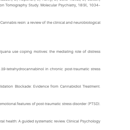
ssion Tomography Study. Molecular Psychiatry, 18(9), 1034–
 Cannabis resin: a review of the clinical and neurobiological
arijuana use coping motives: the mediating role of distress
 Δ9-­tetrahydrocannabinol in chronic post-­traumatic stress
solidation Blockade: Evidence from Cannabidiol Treatment.
motional features of post-traumatic stress disorder (PTSD).
ntal health: A guided systematic review. Clinical Psychology