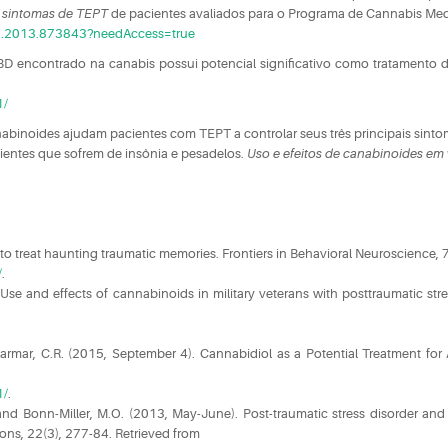
e sintomas de
TEPT
de pacientes avaliados para o Programa de Cannabis Med
72.2013.873843?needAccess=true
 encontrado na canabis possui potencial significativo como tratamento d
1/
binoides ajudam pacientes com TEPT a controlar seus três principais sintom
cientes que sofrem de insônia e pesadelos.
Uso e efeitos de canabinoides em 
to treat haunting traumatic memories. Frontiers in Behavioral Neuroscience, 7
/
.
t). Use and effects of cannabinoids in military veterans with posttraumatic 
rmar, C.R. (2015, September 4). Cannabidiol as a Potential Treatment for 
1/
.
, and Bonn-Miller, M.O. (2013, May-June). Post-traumatic stress disorder an
ns, 22(3), 277-84. Retrieved from