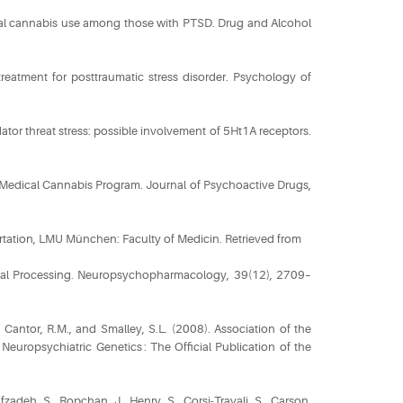
ical cannabis use among those with PTSD. Drug and Alcohol
treatment for posttraumatic stress disorder. Psychology of
tor threat stress: possible involvement of 5Ht1A receptors.
o Medical Cannabis Program. Journal of Psychoactive Drugs,
rtation, LMU München: Faculty of Medicin. Retrieved from
ional Processing. Neuropsychopharmacology, 39(12), 2709–
., Cantor, R.M., and Smalley, S.L. (2008). Association of the
uropsychiatric Genetics : The Official Publication of the
fzadeh, S., Ropchan, J., Henry, S., Corsi-Travali, S., Carson,