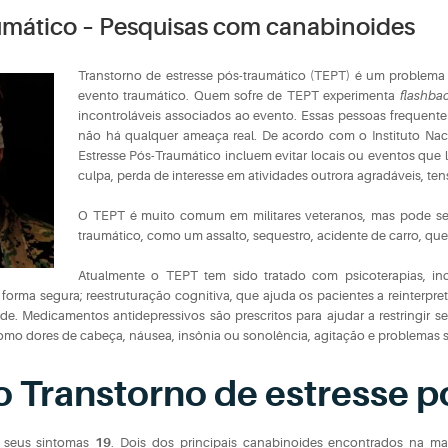
umático – Pesquisas com canabinoides
Transtorno de estresse pós-traumático (TEPT) é um problem
evento traumático. Quem sofre de TEPT experimenta
flashba
incontroláveis associados ao evento. Essas pessoas frequen
não há qualquer ameaça real. De acordo com o Instituto Nac
Estresse Pós-Traumático incluem evitar locais ou eventos que 
culpa, perda de interesse em atividades outrora agradáveis, ten
O TEPT é muito comum em militares veteranos, mas pode se
traumático, como um assalto, sequestro, acidente de carro, qued
Atualmente o TEPT tem sido tratado com psicoterapias, in
orma segura; reestruturação cognitiva, que ajuda os pacientes a reinterpre
e. Medicamentos antidepressivos são prescritos para ajudar a restringir sen
omo dores de cabeça, náusea, insônia ou sonolência, agitação e problemas s
no Transtorno de estresse 
r seus sintomas
19
. Dois dos principais canabinoides encontrados na ma