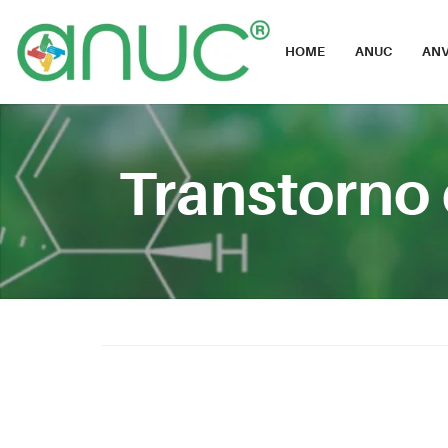
HOME
ANUC
ANV
Transtorno