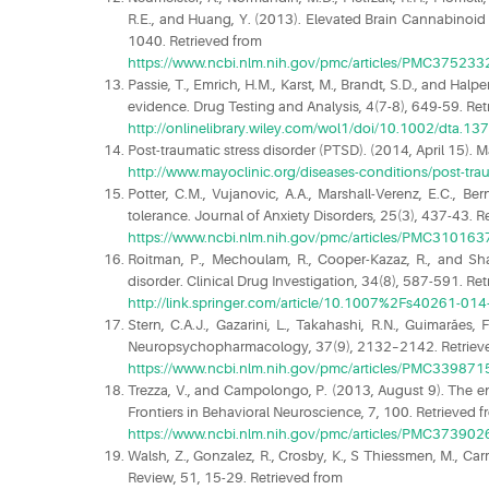
R.E., and Huang, Y. (2013). Elevated Brain Cannabinoid 
1040. Retrieved from
https://www.ncbi.nlm.nih.gov/pmc/articles/PMC375233
Passie, T., Emrich, H.M., Karst, M., Brandt, S.D., and Hal
evidence. Drug Testing and Analysis, 4(7-8), 649-59. Ret
http://onlinelibrary.wiley.com/wol1/doi/10.1002/dta.137
Post-traumatic stress disorder (PTSD). (2014, April 15). M
http://www.mayoclinic.org/diseases-conditions/post-tra
Potter, C.M., Vujanovic, A.A., Marshall-Verenz, E.C., Be
tolerance. Journal of Anxiety Disorders, 25(3), 437-43. R
https://www.ncbi.nlm.nih.gov/pmc/articles/PMC310163
Roitman, P., Mechoulam, R., Cooper-Kazaz, R., and Shale
disorder. Clinical Drug Investigation, 34(8), 587-591. Re
http://link.springer.com/article/10.1007%2Fs40261-01
Stern, C.A.J., Gazarini, L., Takahashi, R.N., Guimarãe
Neuropsychopharmacology, 37(9), 2132–2142. Retriev
https://www.ncbi.nlm.nih.gov/pmc/articles/PMC339871
Trezza, V., and Campolongo, P. (2013, August 9). The en
Frontiers in Behavioral Neuroscience, 7, 100. Retrieved 
https://www.ncbi.nlm.nih.gov/pmc/articles/PMC373902
Walsh, Z., Gonzalez, R., Crosby, K., S Thiessmen, M., Ca
Review, 51, 15-29. Retrieved from