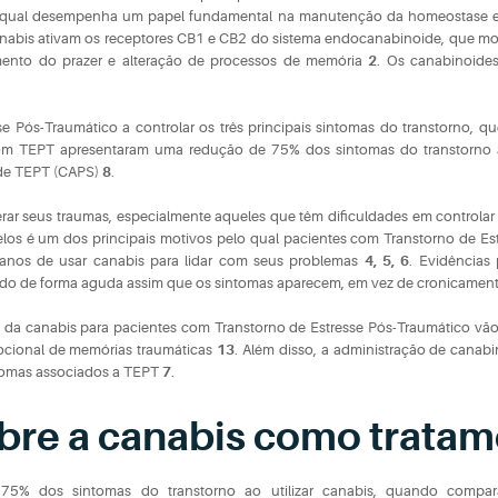
o qual desempenha um papel fundamental na manutenção da homeostase em
abis ativam os receptores CB1 e CB2 do sistema endocanabinoide, que mod
umento do prazer e alteração de processos de memória
2
. Os canabinoide
e Pós-Traumático a controlar os três principais sintomas do transtorno, qu
 com TEPT apresentaram uma redução de 75% dos sintomas do transtorno
a de TEPT (CAPS)
8
.
rar seus traumas, especialmente aqueles que têm dificuldades em controlar
los é um dos principais motivos pelo qual pacientes com Transtorno de E
ranos de usar canabis para lidar com seus problemas
4, 5, 6
. Evidências
rado de forma aguda assim que os sintomas aparecem, em vez de cronicamen
 da canabis para pacientes com Transtorno de Estresse Pós-Traumático vão
mocional de memórias traumáticas
13
. Além disso, a administração de cana
ntomas associados a TEPT
7
.
bre a canabis como trata
5% dos sintomas do transtorno ao utilizar canabis, quando compar