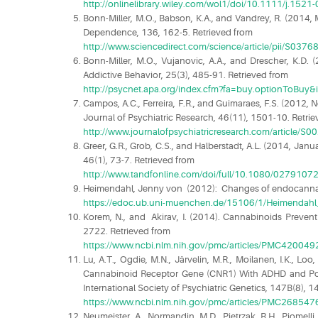
http://onlinelibrary.wiley.com/wol1/doi/10.1111/j.1521
Bonn-Miller, M.O., Babson, K.A., and Vandrey, R. (2014
Dependence, 136, 162-5. Retrieved from
http://www.sciencedirect.com/science/article/pii/S03
Bonn-Miller, M.O., Vujanovic, A.A., and Drescher, K.D. 
Addictive Behavior, 25(3), 485-91. Retrieved from
http://psycnet.apa.org/index.cfm?fa=buy.optionToBu
Campos, A.C., Ferreira, F.R., and Guimaraes, F.S. (2012,
Journal of Psychiatric Research, 46(11), 1501-10. Retri
http://www.journalofpsychiatricresearch.com/article/S0
Greer, G.R., Grob, C.S., and Halberstadt, A.L. (2014, J
46(1), 73-7. Retrieved from
http://www.tandfonline.com/doi/full/10.1080/027910
Heimendahl, Jenny von (2012): Changes of endocannabino
https://edoc.ub.uni-muenchen.de/15106/1/Heimendah
Korem, N., and Akirav, I. (2014). Cannabinoids Preve
2722. Retrieved from
https://www.ncbi.nlm.nih.gov/pmc/articles/PMC420049
Lu, A.T., Ogdie, M.N., Järvelin, M.R., Moilanen, I.K., Lo
Cannabinoid Receptor Gene (CNR1) With ADHD and Post-Tr
International Society of Psychiatric Genetics, 147B(8),
https://www.ncbi.nlm.nih.gov/pmc/articles/PMC268547
Neumeister, A., Normandin, M.D., Pietrzak, R.H., Piomelli, 