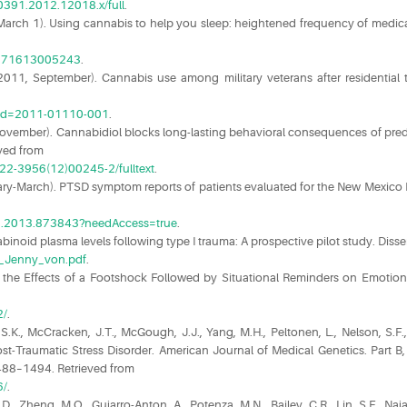
-0391.2012.12018.x/full
.
, March 1). Using cannabis to help you sleep: heightened frequency of med
76871613005243
.
(2011, September). Cannabis use among military veterans after residential 
y&id=2011-01110-001
.
 November). Cannabidiol blocks long-lasting behavioral consequences of preda
eved from
022-3956(12)00245-2/fulltext
.
anuary-March). PTSD symptom reports of patients evaluated for the New Mexic
72.2013.873843?needAccess=true
.
id plasma levels following type I trauma: A prospective pilot study. Disse
l_Jenny_von.pdf
.
nt the Effects of a Footshock Followed by Situational Reminders on Emot
2/
.
o, S.K., McCracken, J.T., McGough, J.J., Yang, M.H., Peltonen, L., Nelson, S.F
aumatic Stress Disorder. American Journal of Medical Genetics. Part B, Ne
 1488–1494. Retrieved from
6/
.
D., Zheng, M.Q., Gujarro-Anton, A., Potenza, M.N., Bailey, C.R., Lin, S.F., Naja