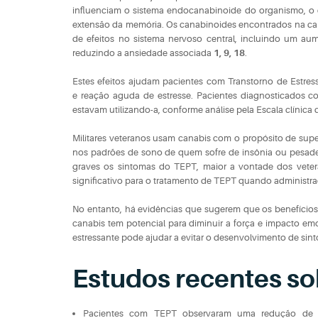
influenciam o sistema endocanabinoide do organismo, 
extensão da memória. Os canabinoides encontrados na can
de efeitos no sistema nervoso central, incluindo um a
reduzindo a ansiedade associada
1, 9, 18
.
Estes efeitos ajudam pacientes com Transtorno de Estress
e reação aguda de estresse. Pacientes diagnosticados
estavam utilizando-a, conforme análise pela Escala clínic
Militares veteranos usam canabis com o propósito de supe
nos padrões de sono de quem sofre de insônia ou pesade
graves os sintomas do TEPT, maior a vontade dos vete
significativo para o tratamento de TEPT quando administ
No entanto, há evidências que sugerem que os benefícios
canabis tem potencial para diminuir a força e impacto e
estressante pode ajudar a evitar o desenvolvimento de si
Estudos recentes so
Pacientes com TEPT observaram uma redução de 7