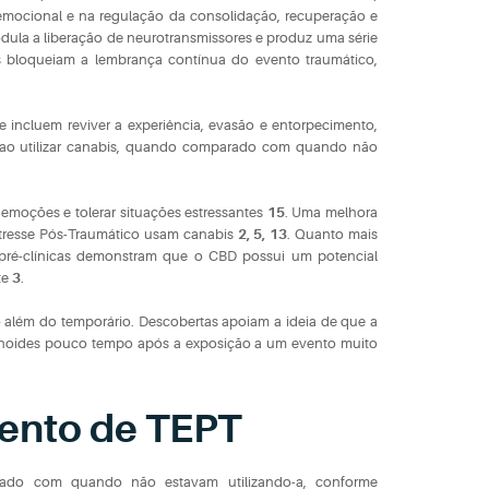
ocional e na regulação da consolidação, recuperação e
ula a liberação de neurotransmissores e produz uma série
s bloqueiam a lembrança contínua do evento traumático,
e incluem reviver a experiência, evasão e entorpecimento,
 ao utilizar canabis, quando comparado com quando não
 emoções e tolerar situações estressantes
15
. Uma melhora
stresse Pós-Traumático usam canabis
2, 5, 13
. Quanto mais
 pré-clínicas demonstram que o CBD possui um potencial
te
3
.
 além do temporário. Descobertas apoiam a ideia de que a
binoides pouco tempo após a exposição a um evento muito
mento de TEPT
ado com quando não estavam utilizando-a, conforme