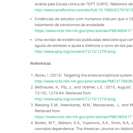
análise pela Escala clínica de TEPT (CAPS).
Relatórios d
http://www.tandfonline.com/doi/full/10.1080/027910
Evidências de estudos com humanos indicam que o CBD
tratamento de transtornos de ansiedade
.
https://www.ncbi.nlm.nih.gov/pmc/articles/PMC460417
Uma revisão de evidências publicadas descobre que cana
aguda de estresse) e ajuda a melhorar o sono de tais pa
http://www.ajhp.org/content/72/15/1279.long
Referência:
Akirav, I. (2013). Targeting the endocannabinoid system 
http://www.ncbi.nlm.nih.gov/pmc/articles/PMC3776936
Betthauser, K., Pilz, J., and Vollmer, L.E. (2015, Augus
72(15), 1279-84. Retrieved from
http://www.ajhp.org/content/72/15/1279.long
.
Blessing E.M., Steenkamp, M.M., Manzanares, J., and Ma
Retrieved from
https://www.ncbi.nlm.nih.gov/pmc/articles/PMC460417
Boden, M.T., Babson, K.A., Vujanovic, A.A., Short, N.A.
cannabis dependence. The American Journal on Addictio