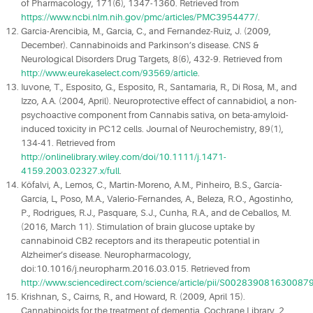
of Pharmacology, 171(6), 1347-1360. Retrieved from
https://www.ncbi.nlm.nih.gov/pmc/articles/PMC3954477/
.
Garcia-Arencibia, M., Garcia, C., and Fernandez-Ruiz, J. (2009,
December). Cannabinoids and Parkinson’s disease. CNS &
Neurological Disorders Drug Targets, 8(6), 432-9. Retrieved from
http://www.eurekaselect.com/93569/article
.
Iuvone, T., Esposito, G., Esposito, R., Santamaria, R., Di Rosa, M., and
Izzo, A.A. (2004, April). Neuroprotective effect of cannabidiol, a non-
psychoactive component from Cannabis sativa, on beta-amyloid-
induced toxicity in PC12 cells. Journal of Neurochemistry, 89(1),
134-41. Retrieved from
http://onlinelibrary.wiley.com/doi/10.1111/j.1471-
4159.2003.02327.x/full
.
Köfalvi, A., Lemos, C., Martin-Moreno, A.M., Pinheiro, B.S., García-
García, L, Poso, M.A., Valerio-Fernandes, A., Beleza, R.O., Agostinho,
P., Rodrigues, R.J., Pasquare, S.J., Cunha, R.A., and de Ceballos, M.
(2016, March 11). Stimulation of brain glucose uptake by
cannabinoid CB2 receptors and its therapeutic potential in
Alzheimer’s disease. Neuropharmacology,
doi:10.1016/j.neuropharm.2016.03.015. Retrieved from
http://www.sciencedirect.com/science/article/pii/S002839081630087
Krishnan, S., Cairns, R., and Howard, R. (2009, April 15).
Cannabinoids for the treatment of dementia. Cochrane Library, 2,