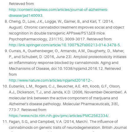
Retrieved from
http://content.iospress.com/articles/journal-of-alzheimers-
disease/jad140093
.
Cheng, D., Low, J.K., Logge, W., Garner, B., and Karl, T. (2014,
August). Chronic cannabidiol treatment improves social and object
recognition in double transgenic APPswe/PS1∆E9 mice.
Psychopharmacology, 231(15), 3009-3017. Retrieved from
http://link.springer.com/article/10.1007%2Fs00213-014-3478-5
.
Currais, A., Quehenberger, O., Armando, A.M., Daugherty, D., Maher,
P., and Schubert, D. (2016, June 23). Amyloid proteotoxicity initiates
an inflammatory response blocked by cannabinoids. Aging and
Mechanisms of Disease, doi:10.1038/npjamd.2016.12. Retrieved
from
http://www.nature.com/articles/npjamd201612–
.
Eubanks, L.M., Rogers, C.J., Beuscher, A.E. 4th, Koob, G.F., Olson,
A.J., Dickerson, T.J., and Janda, K.D. (2006, November-December). A
molecular link between the active component of marijuana and
Alzheimer’s disease pathology. Molecular Pharmaceuticals, 3(6),
773-7. Retrieved from
https://www.ncbi.nlm.nih.gov/pmc/articles/PMC2562334/
.
Fagan, S.G., and Campbell, V.A. (2014, March). The influence of
cannabinoids on generic traits of neurodegeneration. British Journal