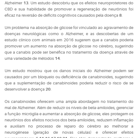
Alzheimer
13
. Um estudo descobriu que os efeitos neuroprotetores do
CBD e sua habilidade de promover a regeneração de neurônios foi
eficaz na reversão de déficits cognitivos causados pela doença
8
.
Um problema na absorção de glicose foi vinculado ao agravamento de
doenças neurológicas como o Alzheimer, e as descobertas de um
estudo clínico com animais em 2016 sugerem que a canabis poderia
promover um aumento na absorção de glicose no cérebro, sugerindo
que a canabis pode ser benéfica no tratamento da doença através de
uma variedade de métodos
14
.
Um estudo mostrou que os danos iniciais do Alzheimer podem ser
causados por um bloqueio ou deficiência de canabinoides, sugerindo
que a suplementação de canabinoides poderia reduzir o risco de se
desenvolver a doença
20
.
Os canabinoides oferecem uma ampla abordagem no tratamento do
mal de Alzheimer. Além de reduzir os níveis de beta-amiloides, gerenciar
a função micróglia e aumentar a absorção de glicose, eles protegem os
neurônios dos efeitos nocivos dos beta-amiloides, reduzem inflamação
e auxiliam no processo de reparo do cérebro ao melhorar a
neurogênese (geração de novas células) e oferecer efeitos