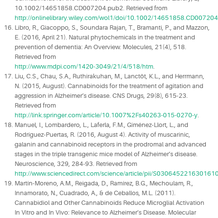
10.1002/14651858.CD007204.pub2. Retrieved from
http://onlinelibrary.wiley.com/wol1/doi/10.1002/14651858.CD007204.
Libro, R., Giacoppo, S., Soundara Rajan, T., Bramanti, P., and Mazzon,
E. (2016, April 21). Natural phytochemicals in the treatment and
prevention of dementia: An Overview. Molecules, 21(4), 518.
Retrieved from
http://www.mdpi.com/1420-3049/21/4/518/htm
.
Liu, C.S., Chau, S.A., Ruthirakuhan, M., Lanctôt, K.L., and Herrmann,
N. (2015, August). Cannabinoids for the treatment of agitation and
aggression in Alzheimer’s disease. CNS Drugs, 29(8), 615-23.
Retrieved from
http://link.springer.com/article/10.1007%2Fs40263-015-0270-y
.
Manuel, I., Lombardero, L., Laferla, F.M., Giménez-Llort, L., and
Rodríguez-Puertas, R. (2016, August 4). Activity of muscarinic,
galanin and cannabinoid receptors in the prodromal and advanced
stages in the triple transgenic mice model of Alzheimer’s disease.
Neuroscience, 329, 284-93. Retrieved from
http://www.sciencedirect.com/science/article/pii/S030645221630161
Martín-Moreno, A.M., Reigada, D., Ramírez, B.G., Mechoulam, R.,
Innamorato, N., Cuadrado, A., & de Ceballos, M.L. (2011).
Cannabidiol and Other Cannabinoids Reduce Microglial Activation
In Vitro and In Vivo: Relevance to Alzheimer’s Disease. Molecular