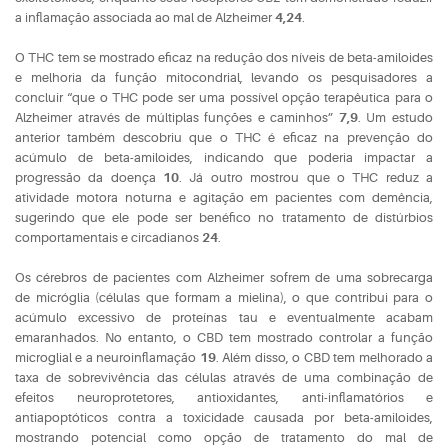
a inflamação associada ao mal de Alzheimer
4,24
.
O THC tem se mostrado eficaz na redução dos níveis de beta-amiloides
e melhoria da função mitocondrial, levando os pesquisadores a
concluir “que o THC pode ser uma possível opção terapêutica para o
Alzheimer através de múltiplas funções e caminhos”
7,9
. Um estudo
anterior também descobriu que o THC é eficaz na prevenção do
acúmulo de beta-amiloides, indicando que poderia impactar a
progressão da doença
10
. Já outro mostrou que o THC reduz a
atividade motora noturna e agitação em pacientes com demência,
sugerindo que ele pode ser benéfico no tratamento de distúrbios
comportamentais e circadianos
24
.
Os cérebros de pacientes com Alzheimer sofrem de uma sobrecarga
de micróglia (células que formam a mielina), o que contribui para o
acúmulo excessivo de proteínas tau e eventualmente acabam
emaranhados. No entanto, o CBD tem mostrado controlar a função
microglial e a neuroinflamação
19
. Além disso, o CBD tem melhorado a
taxa de sobrevivência das células através de uma combinação de
efeitos neuroprotetores, antioxidantes, anti-inflamatórios e
antiapoptóticos contra a toxicidade causada por beta-amiloides,
mostrando potencial como opção de tratamento do mal de